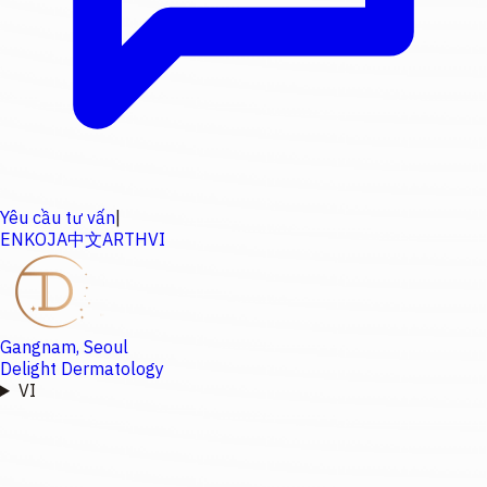
Yêu cầu tư vấn
|
EN
KO
JA
中文
AR
TH
VI
Gangnam, Seoul
Delight Dermatology
VI