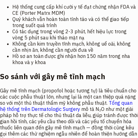
Hệ thống cung cấp khí cười y tế đạt chứng nhận FDA và
CE (Porter Matrx MDM)
Quý khách vẫn hoàn toàn tỉnh táo và có thể giao tiếp
trong suốt quá trình
Có tác dụng trong vòng 2-3 phút, hết hiệu lực trong
vòng 5 phút sau khi tháo mặt nạ
Không cần kim truyền tĩnh mạch, không uể oải, không
cần nhịn ăn, không cần người đưa về
Hồ sơ an toàn được ghi nhận hơn 150 năm trong nha
khoa và y khoa
So sánh với gây mê tĩnh mạch
Gây mê tĩnh mạch (propofol hoặc tương tự) là tiêu chuẩn cho
các cuộc phẫu thuật lớn, nhưng lại là một can thiệp quá nặng
so với một thủ thuật thẩm mỹ không phẫu thuật.
Tổng quan
hệ thống trên Dermatologic Surgery
mô tả N₂O như một giải
pháp hỗ trợ thực tế cho thủ thuật da liễu, giúp tránh được thời
gian hồi tỉnh, các yêu cầu theo dõi và các yếu tố chuyển hóa
thuốc liên quan đến gây mê tĩnh mạch — đồng thời cũng kêu
gọi thêm các thử nghiệm ngẫu nhiên để hoàn thiện hướng dẫn