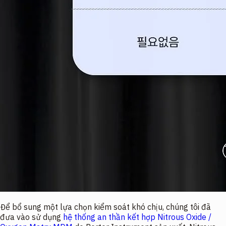
Để bổ sung một lựa chọn kiểm soát khó chịu, chúng tôi đã
đưa vào sử dụng
hệ thống an thần kết hợp Nitrous Oxide /