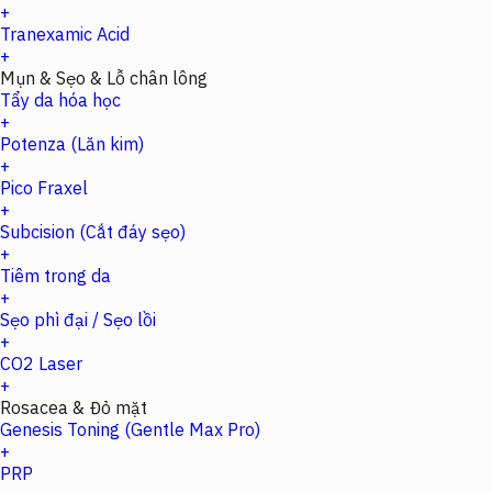
+
Tranexamic Acid
+
Mụn & Sẹo & Lỗ chân lông
Tẩy da hóa học
+
Potenza (Lăn kim)
+
Pico Fraxel
+
Subcision (Cắt đáy sẹo)
+
Tiêm trong da
+
Sẹo phì đại / Sẹo lồi
+
CO2 Laser
+
Rosacea & Đỏ mặt
Genesis Toning (Gentle Max Pro)
+
PRP