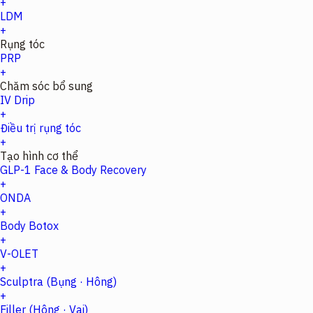
+
LDM
+
Rụng tóc
PRP
+
Chăm sóc bổ sung
IV Drip
+
Điều trị rụng tóc
+
Tạo hình cơ thể
GLP-1 Face & Body Recovery
+
ONDA
+
Body Botox
+
V-OLET
+
Sculptra (Bụng · Hông)
+
Filler (Hông · Vai)