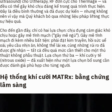
ultrasound) cho Ultherapy, RF đơn cực cho Thermage — và
đều có thể gây khó chịu đáng kể trong quá trình thực hiện.
Đây là điều bình thường và đã được dự kiến — nhưng không
nên vì vậy mà Quý khách bỏ qua những liệu pháp lifting thực
sự hiệu quả.
Cho đến gần đây, chỉ có hai lựa chọn: chịu đựng cảm giác khó
chịu hoặc gây mê tĩnh mạch ("gây mê ngủ"). Gây mê tĩnh
mạch đi kèm nhiều bất tiện: phải đặt kim truyền, hồi sức uể
oải, yêu cầu nhịn ăn, không thể lái xe, cùng những rủi ro đã
được ghi nhận — tất cả đều quá mức cần thiết cho một thủ
thuật không phẫu thuật. Lựa chọn thứ ba — khí cười y tế
(nitrous oxide) — đã xuất hiện như một lựa chọn bổ sung cần
được đánh giá phù hợp cho từng người.
Hệ thống khí cười MATRx: bằng chứng
lâm sàng