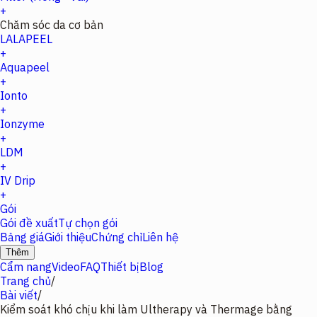
+
Chăm sóc da cơ bản
LALAPEEL
+
Aquapeel
+
Ionto
+
Ionzyme
+
LDM
+
IV Drip
+
Gói
Gói đề xuất
Tự chọn gói
Bảng giá
Giới thiệu
Chứng chỉ
Liên hệ
Thêm
Cẩm nang
Video
FAQ
Thiết bị
Blog
Trang chủ
/
Bài viết
/
Kiểm soát khó chịu khi làm Ultherapy và Thermage bằng