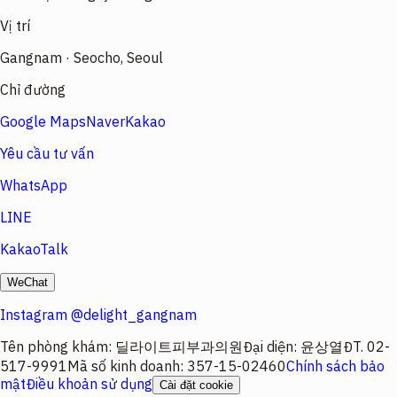
Vị trí
Gangnam · Seocho, Seoul
Chỉ đường
Google Maps
Naver
Kakao
Yêu cầu tư vấn
WhatsApp
LINE
KakaoTalk
WeChat
Instagram @delight_gangnam
Tên phòng khám
:
딜라이트피부과의원
Đại diện
:
윤상열
ĐT.
02-
517-9991
Mã số kinh doanh
:
357-15-02460
Chính sách bảo
mật
Điều khoản sử dụng
Cài đặt cookie