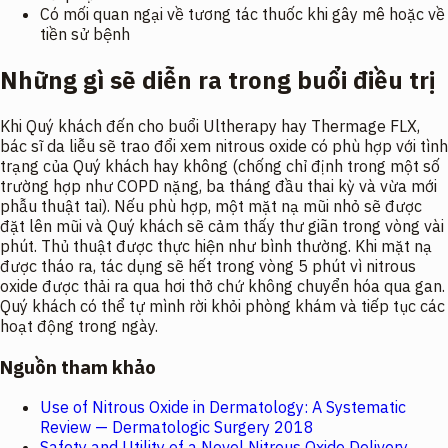
Có mối quan ngại về tương tác thuốc khi gây mê hoặc về
tiền sử bệnh
Những gì sẽ diễn ra trong buổi điều trị
Khi Quý khách đến cho buổi Ultherapy hay Thermage FLX,
bác sĩ da liễu sẽ trao đổi xem nitrous oxide có phù hợp với tình
trạng của Quý khách hay không (chống chỉ định trong một số
trường hợp như COPD nặng, ba tháng đầu thai kỳ và vừa mới
phẫu thuật tai). Nếu phù hợp, một mặt nạ mũi nhỏ sẽ được
đặt lên mũi và Quý khách sẽ cảm thấy thư giãn trong vòng vài
phút. Thủ thuật được thực hiện như bình thường. Khi mặt nạ
được tháo ra, tác dụng sẽ hết trong vòng 5 phút vì nitrous
oxide được thải ra qua hơi thở chứ không chuyển hóa qua gan.
Quý khách có thể tự mình rời khỏi phòng khám và tiếp tục các
hoạt động trong ngày.
Nguồn tham khảo
Use of Nitrous Oxide in Dermatology: A Systematic
Review —
Dermatologic Surgery
2018
Safety and Utility of a Novel Nitrous Oxide Delivery