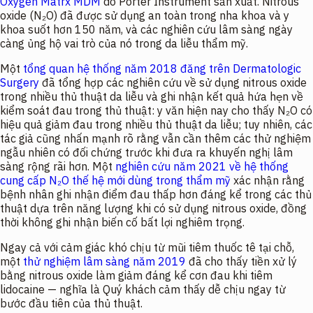
Oxygen Matrx MDM
do Porter Instrument sản xuất. Nitrous
oxide (N₂O) đã được sử dụng an toàn trong nha khoa và y
khoa suốt hơn 150 năm, và các nghiên cứu lâm sàng ngày
càng ủng hộ vai trò của nó trong da liễu thẩm mỹ.
Một
tổng quan hệ thống năm 2018 đăng trên Dermatologic
Surgery
đã tổng hợp các nghiên cứu về sử dụng nitrous oxide
trong nhiều thủ thuật da liễu và ghi nhận kết quả hứa hẹn về
kiểm soát đau trong thủ thuật: y văn hiện nay cho thấy N₂O có
hiệu quả giảm đau trong nhiều thủ thuật da liễu; tuy nhiên, các
tác giả cũng nhấn mạnh rõ rằng vẫn cần thêm các thử nghiệm
ngẫu nhiên có đối chứng trước khi đưa ra khuyến nghị lâm
sàng rộng rãi hơn. Một
nghiên cứu năm 2021 về hệ thống
cung cấp N₂O thế hệ mới dùng trong thẩm mỹ
xác nhận rằng
bệnh nhân ghi nhận điểm đau thấp hơn đáng kể trong các thủ
thuật dựa trên năng lượng khi có sử dụng nitrous oxide, đồng
thời không ghi nhận biến cố bất lợi nghiêm trọng.
Ngay cả với cảm giác khó chịu từ mũi tiêm thuốc tê tại chỗ,
một
thử nghiệm lâm sàng năm 2019
đã cho thấy tiền xử lý
bằng nitrous oxide làm giảm đáng kể cơn đau khi tiêm
lidocaine — nghĩa là Quý khách cảm thấy dễ chịu ngay từ
bước đầu tiên của thủ thuật.