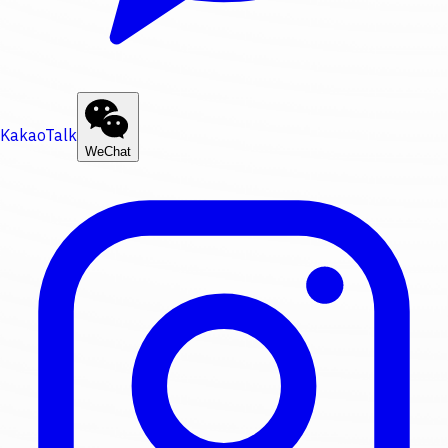
KakaoTalk
WeChat