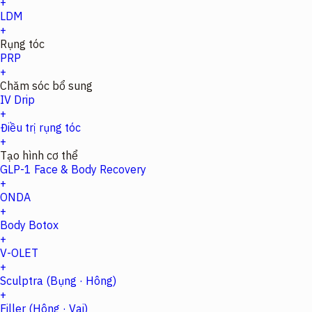
+
LDM
+
Rụng tóc
PRP
+
Chăm sóc bổ sung
IV Drip
+
Điều trị rụng tóc
+
Tạo hình cơ thể
GLP-1 Face & Body Recovery
+
ONDA
+
Body Botox
+
V-OLET
+
Sculptra (Bụng · Hông)
+
Filler (Hông · Vai)