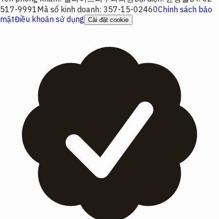
517-9991
Mã số kinh doanh
:
357-15-02460
Chính sách bảo
mật
Điều khoản sử dụng
Cài đặt cookie