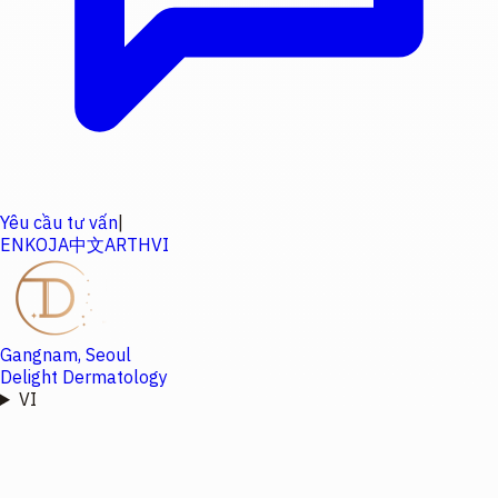
Yêu cầu tư vấn
|
EN
KO
JA
中文
AR
TH
VI
Gangnam, Seoul
Delight Dermatology
VI