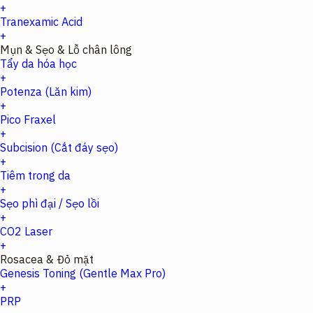
+
Tranexamic Acid
+
Mụn & Sẹo & Lỗ chân lông
Tẩy da hóa học
+
Potenza (Lăn kim)
+
Pico Fraxel
+
Subcision (Cắt đáy sẹo)
+
Tiêm trong da
+
Sẹo phì đại / Sẹo lồi
+
CO2 Laser
+
Rosacea & Đỏ mặt
Genesis Toning (Gentle Max Pro)
+
PRP