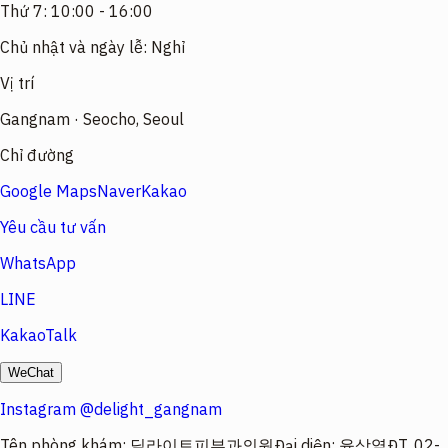
Thứ 7: 10:00 - 16:00
Chủ nhật và ngày lễ: Nghỉ
Vị trí
Gangnam · Seocho, Seoul
Chỉ đường
Google Maps
Naver
Kakao
Yêu cầu tư vấn
WhatsApp
LINE
KakaoTalk
WeChat
Instagram @delight_gangnam
Tên phòng khám
:
딜라이트피부과의원
Đại diện
:
윤상열
ĐT.
02-