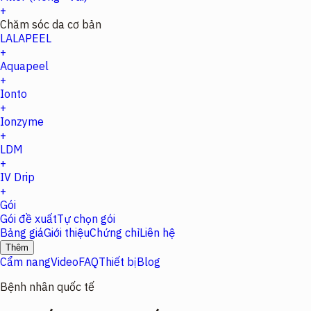
+
Chăm sóc da cơ bản
LALAPEEL
+
Aquapeel
+
Ionto
+
Ionzyme
+
LDM
+
IV Drip
+
Gói
Gói đề xuất
Tự chọn gói
Bảng giá
Giới thiệu
Chứng chỉ
Liên hệ
Thêm
Cẩm nang
Video
FAQ
Thiết bị
Blog
Bệnh nhân quốc tế