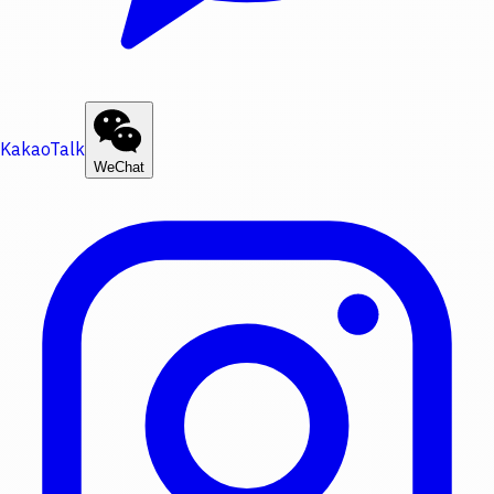
KakaoTalk
WeChat