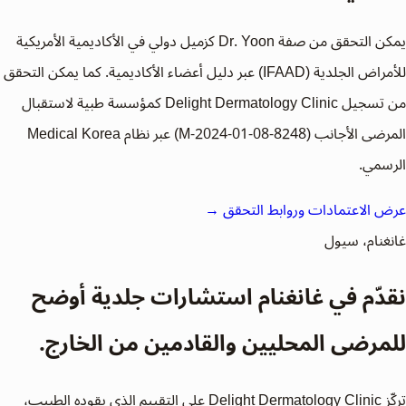
يمكن التحقق من صفة Dr. Yoon كزميل دولي في الأكاديمية الأمريكية
للأمراض الجلدية (IFAAD) عبر دليل أعضاء الأكاديمية. كما يمكن التحقق
من تسجيل Delight Dermatology Clinic كمؤسسة طبية لاستقبال
المرضى الأجانب (M-2024-01-08-8248) عبر نظام Medical Korea
الرسمي.
عرض الاعتمادات وروابط التحقق →
غانغنام، سيول
نقدّم في غانغنام استشارات جلدية أوضح
للمرضى المحليين والقادمين من الخارج.
تركّز Delight Dermatology Clinic على التقييم الذي يقوده الطبيب،