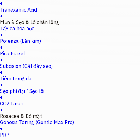
+
Tranexamic Acid
+
Mụn & Sẹo & Lỗ chân lông
Tẩy da hóa học
+
Potenza (Lăn kim)
+
Pico Fraxel
+
Subcision (Cắt đáy sẹo)
+
Tiêm trong da
+
Sẹo phì đại / Sẹo lồi
+
CO2 Laser
+
Rosacea & Đỏ mặt
Genesis Toning (Gentle Max Pro)
+
PRP