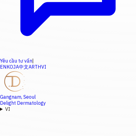
Yêu cầu tư vấn
|
EN
KO
JA
中文
AR
TH
VI
Gangnam, Seoul
Delight Dermatology
VI