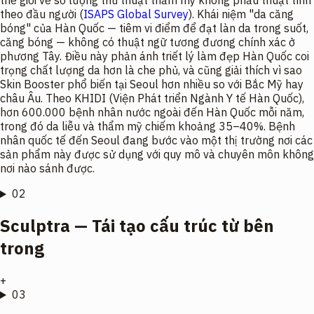
thế giới về số lượng thủ thuật thẩm mỹ không phẫu thuật tính
theo đầu người (
ISAPS Global Survey
). Khái niệm "da căng
bóng" của Hàn Quốc — tiêm vi điểm để đạt làn da trong suốt,
căng bóng — không có thuật ngữ tương đương chính xác ở
phương Tây. Điều này phản ánh triết lý làm đẹp Hàn Quốc coi
trọng
chất lượng da
hơn là che phủ, và cũng giải thích vì sao
Skin Booster phổ biến tại Seoul hơn nhiều so với Bắc Mỹ hay
châu Âu. Theo KHIDI (Viện Phát triển Ngành Y tế Hàn Quốc),
hơn 600.000 bệnh nhân nước ngoài đến Hàn Quốc mỗi năm,
trong đó da liễu và thẩm mỹ chiếm khoảng 35–40%. Bệnh
nhân quốc tế đến Seoul đang bước vào một thị trường nơi các
sản phẩm này được sử dụng với quy mô và chuyên môn không
nơi nào sánh được.
02
Sculptra — Tái tạo cấu trúc từ bên
trong
+
03