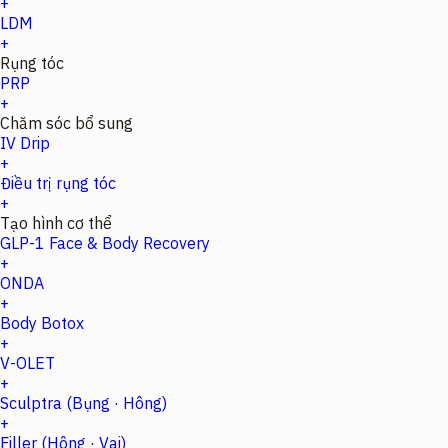
+
LDM
+
Rụng tóc
PRP
+
Chăm sóc bổ sung
IV Drip
+
Điều trị rụng tóc
+
Tạo hình cơ thể
GLP-1 Face & Body Recovery
+
ONDA
+
Body Botox
+
V-OLET
+
Sculptra (Bụng · Hông)
+
Filler (Hông · Vai)