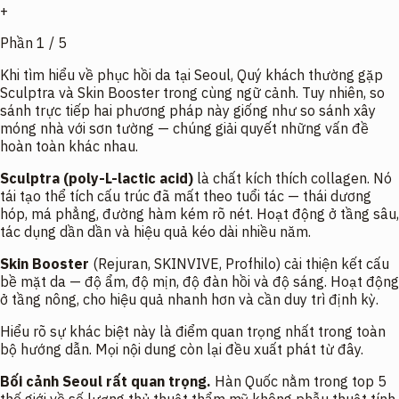
+
Phần
1
/
5
Khi tìm hiểu về phục hồi da tại Seoul, Quý khách thường gặp
Sculptra và Skin Booster trong cùng ngữ cảnh. Tuy nhiên, so
sánh trực tiếp hai phương pháp này giống như so sánh xây
móng nhà với sơn tường — chúng giải quyết những vấn đề
hoàn toàn khác nhau.
Sculptra (poly-L-lactic acid)
là chất kích thích collagen. Nó
tái tạo thể tích cấu trúc đã mất theo tuổi tác — thái dương
hóp, má phẳng, đường hàm kém rõ nét. Hoạt động ở tầng sâu,
tác dụng dần dần và hiệu quả kéo dài nhiều năm.
Skin Booster
(Rejuran, SKINVIVE, Profhilo) cải thiện
kết cấu
bề mặt da
— độ ẩm, độ mịn, độ đàn hồi và độ sáng. Hoạt động
ở tầng nông, cho hiệu quả nhanh hơn và cần duy trì định kỳ.
Hiểu rõ sự khác biệt này là điểm quan trọng nhất trong toàn
bộ hướng dẫn. Mọi nội dung còn lại đều xuất phát từ đây.
Bối cảnh Seoul rất quan trọng.
Hàn Quốc nằm trong top 5