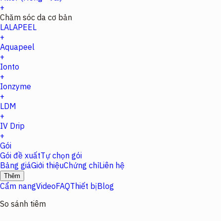
+
Chăm sóc da cơ bản
LALAPEEL
+
Aquapeel
+
Ionto
+
Ionzyme
+
LDM
+
IV Drip
+
Gói
Gói đề xuất
Tự chọn gói
Bảng giá
Giới thiệu
Chứng chỉ
Liên hệ
Thêm
Cẩm nang
Video
FAQ
Thiết bị
Blog
So sánh tiêm