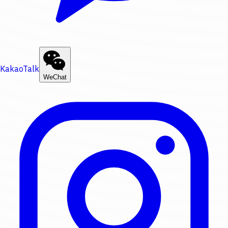
KakaoTalk
WeChat