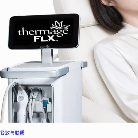
紧致与肤质