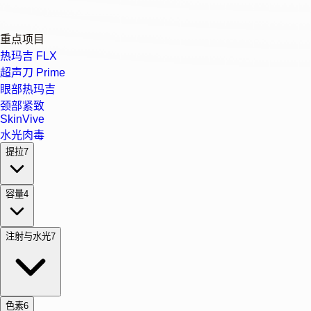
重点项目
热玛吉 FLX
超声刀 Prime
眼部热玛吉
颈部紧致
SkinVive
水光肉毒
提拉
7
容量
4
注射与水光
7
色素
6