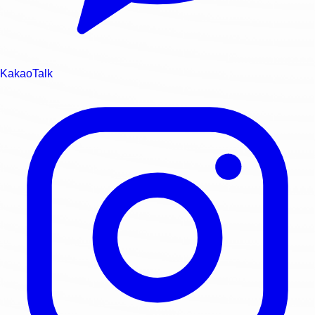
KakaoTalk