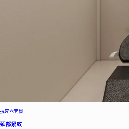
抗衰老套餐
颈部紧致