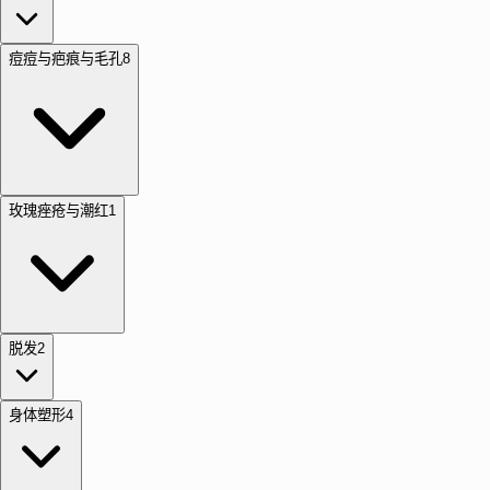
痘痘与疤痕与毛孔
8
玫瑰痤疮与潮红
1
脱发
2
身体塑形
4