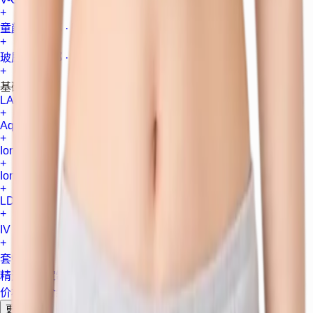
+
童颜针 (腹部 · 臀部)
+
玻尿酸 (臀部 · 肩部)
+
基础护肤
LALAPEEL
+
Aquapeel
+
Ionto
+
Ionzyme
+
LDM
+
IV 输液
+
套餐
精选套餐
定制套餐
价格
诊所介绍
资质
联系
更多