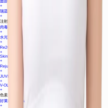
面部填充 (玻尿酸 HA)
+
瑞蓝
+
注射与水光
肉毒素
+
水光肉毒
+
Re2O (ECM 促进剂)
+
SkinVive
+
Rejuran 三文鱼针
+
JUVELOOK 童颜针
+
V-OLET
+
色素
好莱坞 Spectra
+