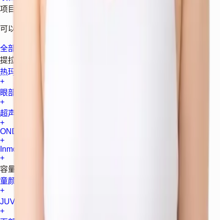
项目一览
可以直接进入更符合当前诉求的项目页面。
全部项目
提拉
热玛吉 FLX
+
眼部热玛吉
+
超声刀 Prime
+
ONDA
+
Inmode
+
容量
童颜针
+
JUVELOOK 容量
+