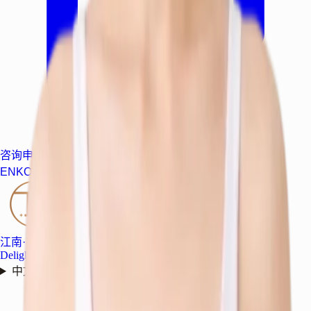
咨询申请
|
EN
KO
JA
中文
AR
TH
VI
江南·首尔
Delight Dermatology
中文