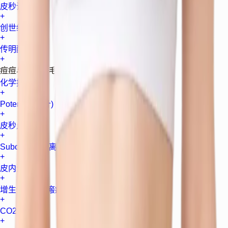
皮秒调色
+
创世纪调色
+
传明酸
+
痘痘与疤痕与毛孔
化学换肤
+
Potenza (微针)
+
皮秒点阵
+
Subcision (剥离术)
+
皮内注射
+
增生性瘢痕 / 瘢痕疙瘩
+
CO2 激光
+