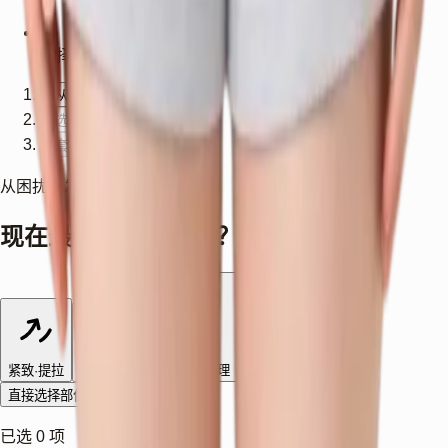
选择内容保存在 URL 中，可分享或收藏。
1
从困扰出发
2
选择部位与治疗
3
套餐摘要
从困扰出发
现在最在意的是哪里？
紧致·提拉
丰盈饱满
毛孔·肤质纹理
色素·泛红
身材轮廓
直接选择部位
已选 0 项