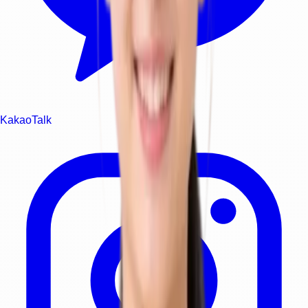
KakaoTalk