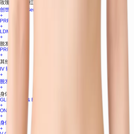
玫瑰痤疮与潮红
创世纪调色 (Gentle Max Pro)
+
PRP
+
LDM
+
脱发
PRP
+
其他护理
IV 输液
+
脱发治疗
+
身体塑形
GLP-1 Face & Body Recovery
+
ONDA
+
身体肉毒
+
V-OLET