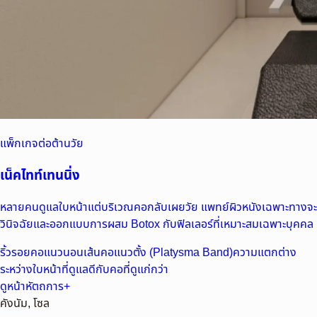
แพ็กเกจต่อต้านวัย
เน็คไทท์เทนนิ่ง
หลายคนดูแลใบหน้าแต่บริเวณคอกลับเผยวัย แพทย์ผิวหนังเฉพาะทางจะ
วินิจฉัยและออกแบบการผสม Botox กับฟิลเลอร์ที่เหมาะสมเฉพาะบุคคล
ริ้วรอยคอแนวนอน
เส้นคอแนวตั้ง (Platysma Band)
ความแตกต่าง
ระหว่างใบหน้าที่ดูแลดีกับคอที่ดูแก่กว่า
ดูหน้าหัตถการ
+
คังนัม, โซล