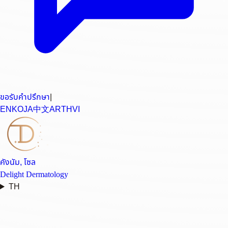
ขอรับคำปรึกษา
|
EN
KO
JA
中文
AR
TH
VI
คังนัม, โซล
Delight Dermatology
TH