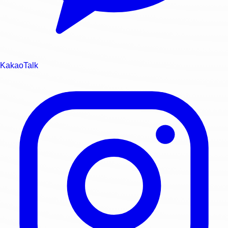
KakaoTalk