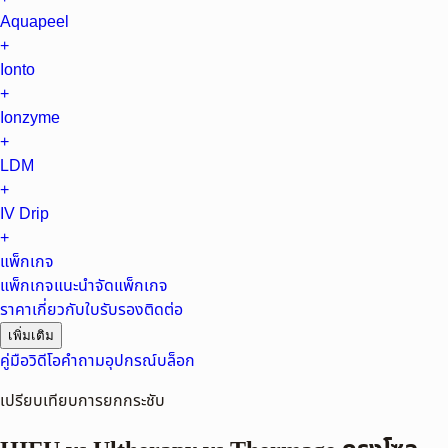
Aquapeel
+
Ionto
+
Ionzyme
+
LDM
+
IV Drip
+
แพ็กเกจ
แพ็กเกจแนะนำ
จัดแพ็กเกจ
ราคา
เกี่ยวกับ
ใบรับรอง
ติดต่อ
เพิ่มเติม
คู่มือ
วิดีโอ
คำถาม
อุปกรณ์
บล็อก
เปรียบเทียบการยกกระชับ