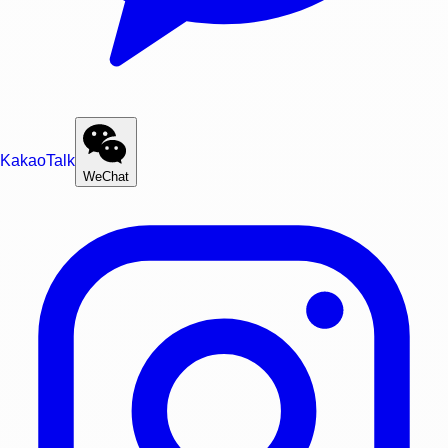
KakaoTalk
WeChat