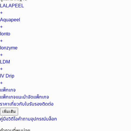
LALAPEEL
+
Aquapeel
+
Ionto
+
Ionzyme
+
LDM
+
IV Drip
+
แพ็กเกจ
แพ็กเกจแนะนำ
จัดแพ็กเกจ
ราคา
เกี่ยวกับ
ใบรับรอง
ติดต่อ
เพิ่มเติม
คู่มือ
วิดีโอ
คำถาม
อุปกรณ์
บล็อก
คำถามที่พบบ่อย