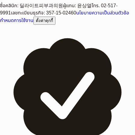
ชื่อคลินิก
:
딜라이트피부과의원
ผู้แทน
:
윤상열
โทร.
02-517-
9991
เลขทะเบียนธุรกิจ
:
357-15-02460
นโยบายความเป็นส่วนตัว
ข้อ
กำหนดการใช้งาน
ตั้งค่าคุกกี้