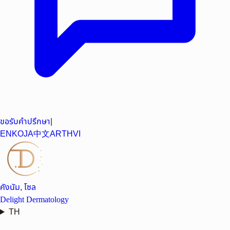
ขอรับคำปรึกษา
|
EN
KO
JA
中文
AR
TH
VI
คังนัม, โซล
Delight Dermatology
TH