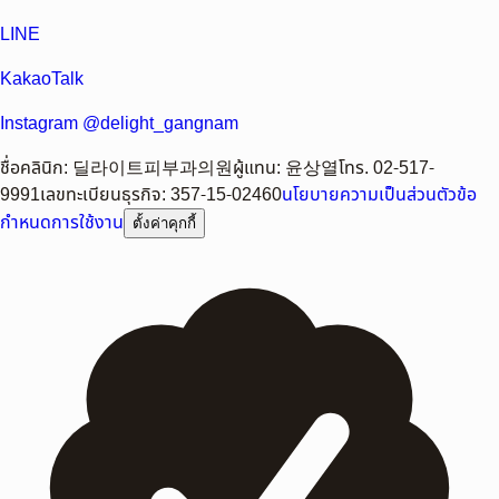
LINE
KakaoTalk
Instagram @delight_gangnam
ชื่อคลินิก
:
딜라이트피부과의원
ผู้แทน
:
윤상열
โทร.
02-517-
9991
เลขทะเบียนธุรกิจ
:
357-15-02460
นโยบายความเป็นส่วนตัว
ข้อ
กำหนดการใช้งาน
ตั้งค่าคุกกี้