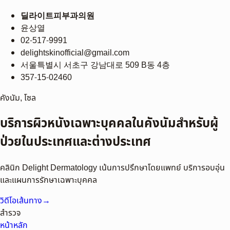
딜라이트피부과의원
윤상열
02-517-9991
delightskinofficial@gmail.com
서울특별시 서초구 강남대로 509 B동 4층
357-15-02460
คังนัม, โซล
บริการผิวหนังเฉพาะบุคคลในคังนัมสำหรับผู้
ป่วยในประเทศและต่างประเทศ
คลินิก Delight Dermatology เน้นการปรึกษาโดยแพทย์ บริการอบอุ่น
และแผนการรักษาเฉพาะบุคคล
วิดีโอเส้นทาง
→
สำรวจ
หน้าหลัก