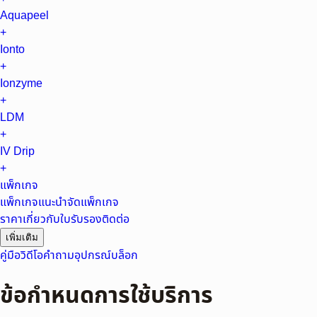
Aquapeel
+
Ionto
+
Ionzyme
+
LDM
+
IV Drip
+
แพ็กเกจ
แพ็กเกจแนะนำ
จัดแพ็กเกจ
ราคา
เกี่ยวกับ
ใบรับรอง
ติดต่อ
เพิ่มเติม
คู่มือ
วิดีโอ
คำถาม
อุปกรณ์
บล็อก
ข้อกำหนดการใช้บริการ