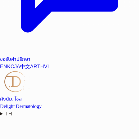
ขอรับคำปรึกษา
|
EN
KO
JA
中文
AR
TH
VI
คังนัม, โซล
Delight Dermatology
TH