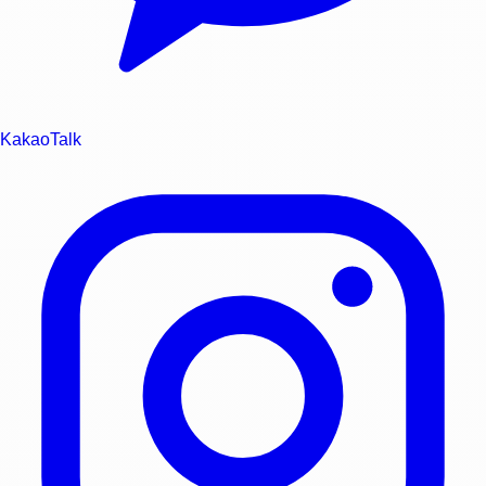
KakaoTalk