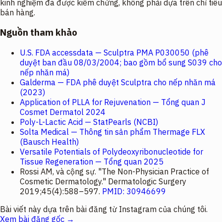
kinh nghiệm đã được kiểm chứng, không phải dựa trên chỉ tiêu
bán hàng.
Nguồn tham khảo
U.S. FDA accessdata — Sculptra PMA P030050 (phê
duyệt ban đầu 08/03/2004; bao gồm bổ sung S039 cho
nếp nhăn má)
Galderma — FDA phê duyệt Sculptra cho nếp nhăn má
(2023)
Application of PLLA for Rejuvenation — Tổng quan
J
Cosmet Dermatol
2024
Poly-L-Lactic Acid — StatPearls (NCBI)
Solta Medical — Thông tin sản phẩm Thermage FLX
(Bausch Health)
Versatile Potentials of Polydeoxyribonucleotide for
Tissue Regeneration — Tổng quan 2025
Rossi AM, và cộng sự. "The Non-Physician Practice of
Cosmetic Dermatology."
Dermatologic Surgery
2019;45(4):588–597.
PMID: 30946699
Bài viết này dựa trên bài đăng từ Instagram của chúng tôi.
Xem bài đăng gốc →