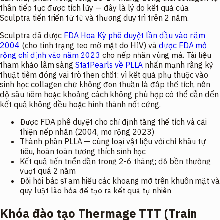
thân tiếp tục được tích lũy — đây là lý do kết quả của
Sculptra tiến triển từ từ và thường duy trì trên 2 năm.
Sculptra đã được
FDA Hoa Kỳ phê duyệt lần đầu vào năm
2004
(cho tình trạng teo mỡ mặt do HIV) và
được FDA mở
rộng chỉ định vào năm 2023
cho nếp nhăn vùng má. Tài liệu
tham khảo lâm sàng
StatPearls về PLLA
nhấn mạnh rằng kỹ
thuật tiêm đóng vai trò then chốt: vì kết quả phụ thuộc vào
sinh học collagen chứ không đơn thuần là đắp thể tích, nên
độ sâu tiêm hoặc khoảng cách không phù hợp có thể dẫn đến
kết quả không đều hoặc hình thành nốt cứng.
Được FDA phê duyệt cho chỉ định tăng thể tích và cải
thiện nếp nhăn (2004, mở rộng 2023)
Thành phần PLLA — cùng loại vật liệu với chỉ khâu tự
tiêu, hoàn toàn tương thích sinh học
Kết quả tiến triển dần trong 2-6 tháng; độ bền thường
vượt quá 2 năm
Đòi hỏi bác sĩ am hiểu các khoang mỡ trên khuôn mặt và
quy luật lão hóa để tạo ra kết quả tự nhiên
Khóa đào tạo Thermage TTT (Train