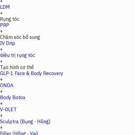
+
LDM
+
Rụng tóc
PRP
+
Chăm sóc bổ sung
IV Drip
+
Điều trị rụng tóc
+
Tạo hình cơ thể
GLP-1 Face & Body Recovery
+
ONDA
+
Body Botox
+
V-OLET
+
Sculptra (Bụng · Hông)
+
Filler (Hông · Vai)