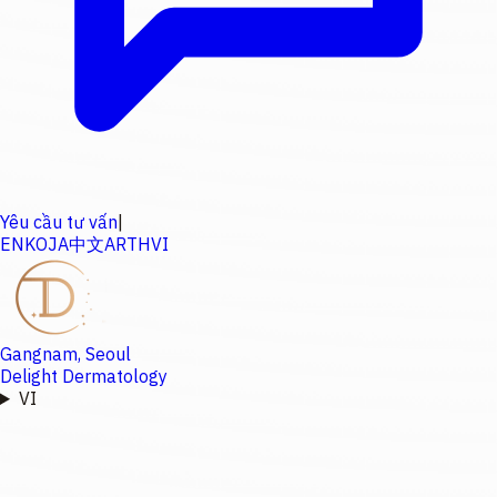
Yêu cầu tư vấn
|
EN
KO
JA
中文
AR
TH
VI
Gangnam, Seoul
Delight Dermatology
VI