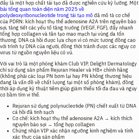
đây là một hợp chất tái tạo đã được nghiên cứu kỹ lưỡng. Một
bài tổng quan toàn diện năm 2025 về
polydeoxyribonucleotide trong tái tạo mô
đã mô tả cơ chế
của PDRN: kích hoạt thụ thể adenosine A2A trên nguyên bào
sợi, tăng tiết các yếu tố tăng trưởng (VEGF, FGF), đẩy nhanh
tổng hợp collagen và tân tạo mao mạch tại vùng da tổn
thương. DNA cá hồi được lựa chọn vì có mức tương đồng cao
với trình tự DNA của người, đồng thời tránh được các nguy cơ
virus từ nguồn nguyên liệu có vú.
Với vai trò là một phòng khám Club VIP, Delight Dermatology
chỉ sử dụng sản phẩm Rejuran Healer và HB+ chính hãng
(không phải các loại PN bơm lại hay PN không thương hiệu
đang là vấn đề về chất lượng tại một số phòng khám), đồng
thời áp dụng kỹ thuật tiêm giúp giảm thiểu tối đa đau và nguy
cơ bầm tím vi thể.
Rejuran sử dụng polynucleotide (PN) chiết xuất từ DNA
cá hồi đã tinh sạch
Cơ chế: kích hoạt thụ thể adenosine A2A → kích thích
nguyên bào sợi → tổng hợp collagen
Chứng nhận VIP xác nhận ngưỡng kinh nghiệm và tính
xác thực của sản phẩm