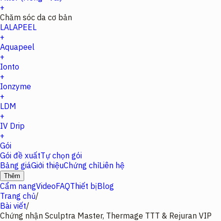
+
Chăm sóc da cơ bản
LALAPEEL
+
Aquapeel
+
Ionto
+
Ionzyme
+
LDM
+
IV Drip
+
Gói
Gói đề xuất
Tự chọn gói
Bảng giá
Giới thiệu
Chứng chỉ
Liên hệ
Thêm
Cẩm nang
Video
FAQ
Thiết bị
Blog
Trang chủ
/
Bài viết
/
Chứng nhận Sculptra Master, Thermage TTT & Rejuran VIP