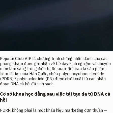
Rejuran Club VIP là chương trình chứng nhận dành cho các
phòng khám được ghi nhận về bề dày kinh nghiệm và chuyên
môn lâm sàng trong điều trị Rejuran. Rejuran là sản phẩm
tiêm tái tạo của Hàn Quốc, chứa polydeoxyribonucleotide
(PDRN) / polynucleotide (PN) được chiết xuất từ các phân
đoạn DNA cá hồi đã tinh sạch.
Cơ sở khoa học đằng sau việc tái tạo da từ DNA cá
hồi
PDRN không phải là một khẩu hiệu marketing đơn thuần —