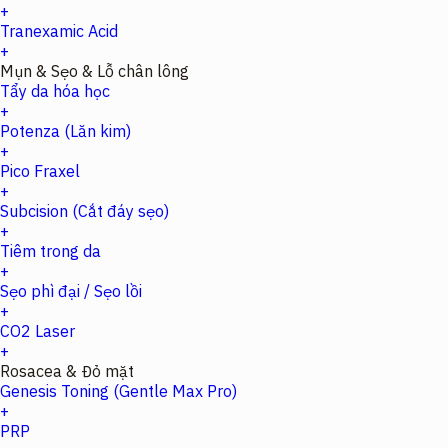
+
Tranexamic Acid
+
Mụn & Sẹo & Lỗ chân lông
Tẩy da hóa học
+
Potenza (Lăn kim)
+
Pico Fraxel
+
Subcision (Cắt đáy sẹo)
+
Tiêm trong da
+
Sẹo phì đại / Sẹo lồi
+
CO2 Laser
+
Rosacea & Đỏ mặt
Genesis Toning (Gentle Max Pro)
+
PRP