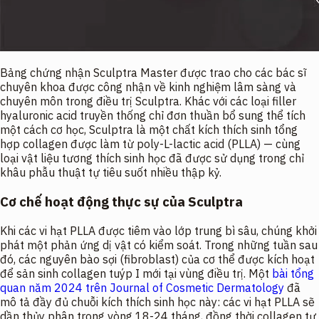
Bảng chứng nhận Sculptra Master được trao cho các bác sĩ
chuyên khoa được công nhận về kinh nghiệm lâm sàng và
chuyên môn trong điều trị Sculptra. Khác với các loại filler
hyaluronic acid truyền thống chỉ đơn thuần bổ sung thể tích
một cách cơ học, Sculptra là một
chất kích thích sinh tổng
hợp collagen
được làm từ poly-L-lactic acid (PLLA) — cùng
loại vật liệu tương thích sinh học đã được sử dụng trong chỉ
khâu phẫu thuật tự tiêu suốt nhiều thập kỷ.
Cơ chế hoạt động thực sự của Sculptra
Khi các vi hạt PLLA được tiêm vào lớp trung bì sâu, chúng khởi
phát một phản ứng dị vật có kiểm soát. Trong những tuần sau
đó, các nguyên bào sợi (fibroblast) của cơ thể được kích hoạt
để sản sinh collagen tuýp I mới tại vùng điều trị. Một
bài tổng
quan năm 2024 trên Journal of Cosmetic Dermatology
đã
mô tả đầy đủ chuỗi kích thích sinh học này: các vi hạt PLLA sẽ
dần thủy phân trong vòng 18-24 tháng, đồng thời collagen tự