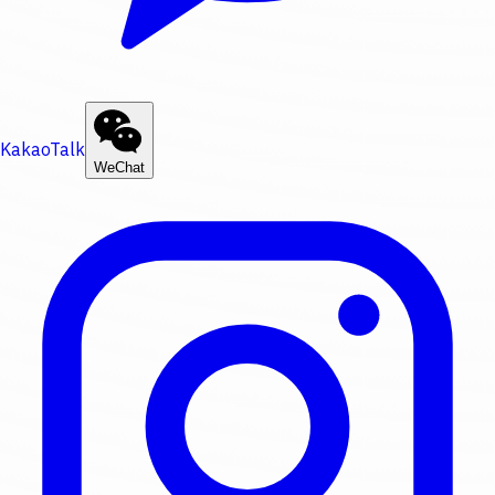
KakaoTalk
WeChat