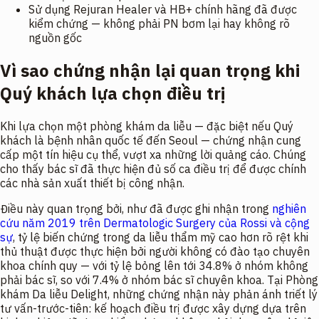
Sử dụng Rejuran Healer và HB+ chính hãng đã được
kiểm chứng — không phải PN bơm lại hay không rõ
nguồn gốc
Vì sao chứng nhận lại quan trọng khi
Quý khách lựa chọn điều trị
Khi lựa chọn một phòng khám da liễu — đặc biệt nếu Quý
khách là bệnh nhân quốc tế đến Seoul — chứng nhận cung
cấp một tín hiệu cụ thể, vượt xa những lời quảng cáo. Chúng
cho thấy bác sĩ đã thực hiện đủ số ca điều trị để được chính
các nhà sản xuất thiết bị công nhận.
Điều này quan trọng bởi, như đã được ghi nhận trong
nghiên
cứu năm 2019 trên Dermatologic Surgery của Rossi và cộng
sự
, tỷ lệ biến chứng trong da liễu thẩm mỹ cao hơn rõ rệt khi
thủ thuật được thực hiện bởi người không có đào tạo chuyên
khoa chính quy — với tỷ lệ bỏng lên tới 34.8% ở nhóm không
phải bác sĩ, so với 7.4% ở nhóm bác sĩ chuyên khoa. Tại Phòng
khám Da liễu Delight, những chứng nhận này phản ánh triết lý
tư vấn-trước-tiên: kế hoạch điều trị được xây dựng dựa trên