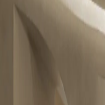
KakaoTalk