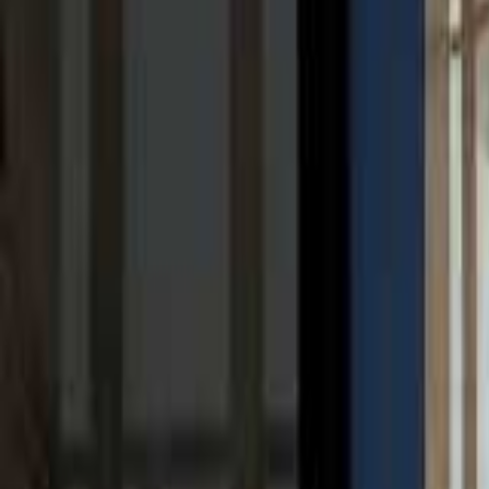
KakaoTalk