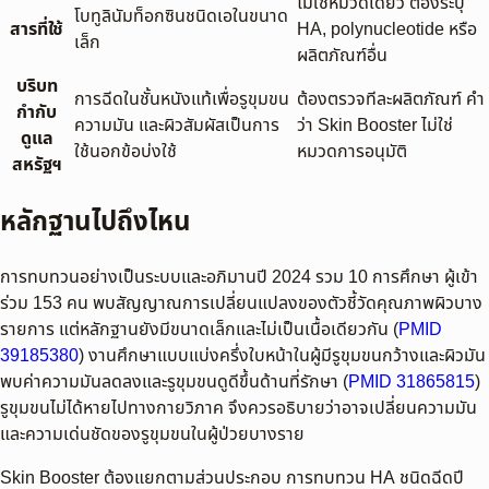
ไม่ใช่หมวดเดียว ต้องระบุ
โบทูลินัมท็อกซินชนิดเอในขนาด
สารที่ใช้
HA, polynucleotide หรือ
เล็ก
ผลิตภัณฑ์อื่น
บริบท
การฉีดในชั้นหนังแท้เพื่อรูขุมขน
ต้องตรวจทีละผลิตภัณฑ์ คำ
กำกับ
ความมัน และผิวสัมผัสเป็นการ
ว่า Skin Booster ไม่ใช่
ดูแล
ใช้นอกข้อบ่งใช้
หมวดการอนุมัติ
สหรัฐฯ
หลักฐานไปถึงไหน
การทบทวนอย่างเป็นระบบและอภิมานปี 2024 รวม 10 การศึกษา ผู้เข้า
ร่วม 153 คน พบสัญญาณการเปลี่ยนแปลงของตัวชี้วัดคุณภาพผิวบาง
รายการ แต่หลักฐานยังมีขนาดเล็กและไม่เป็นเนื้อเดียวกัน (
PMID
39185380
) งานศึกษาแบบแบ่งครึ่งใบหน้าในผู้มีรูขุมขนกว้างและผิวมัน
พบค่าความมันลดลงและรูขุมขนดูดีขึ้นด้านที่รักษา (
PMID 31865815
)
รูขุมขนไม่ได้หายไปทางกายวิภาค จึงควรอธิบายว่าอาจเปลี่ยนความมัน
และความเด่นชัดของรูขุมขนในผู้ป่วยบางราย
Skin Booster ต้องแยกตามส่วนประกอบ การทบทวน HA ชนิดฉีดปี