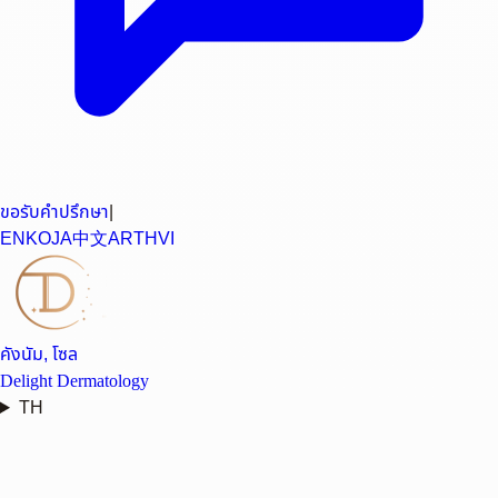
ขอรับคำปรึกษา
|
EN
KO
JA
中文
AR
TH
VI
คังนัม, โซล
Delight Dermatology
TH