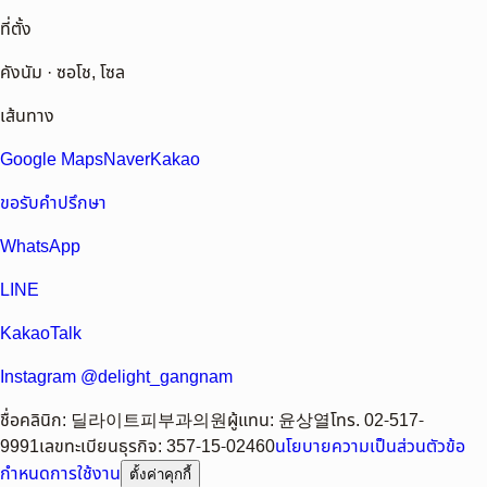
ที่ตั้ง
คังนัม · ซอโช, โซล
เส้นทาง
Google Maps
Naver
Kakao
ขอรับคำปรึกษา
WhatsApp
LINE
KakaoTalk
Instagram @delight_gangnam
ชื่อคลินิก
:
딜라이트피부과의원
ผู้แทน
:
윤상열
โทร.
02-517-
9991
เลขทะเบียนธุรกิจ
:
357-15-02460
นโยบายความเป็นส่วนตัว
ข้อ
กำหนดการใช้งาน
ตั้งค่าคุกกี้