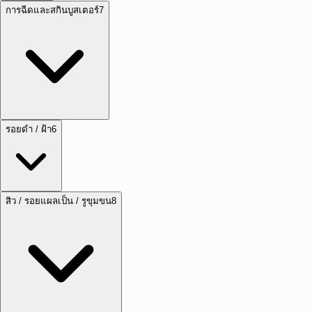
การฉีดและสกินบูสเตอร์
7
รอยดำ / ฝ้า
6
สิว / รอยแผลเป็น / รูขุมขน
8