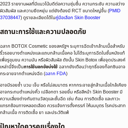
2023 รายงานผลที่มีแนวโน้มดีต่อความชุ่มชื้น ความกระชับ ความสว่าง
ผิวสัมผัส และความยืดหยุ่น แต่ยังต้องมี RCT ขนาดใหญ่ขึ้น (
PMID
37038447
) ดูรายละเอียดได้ใน
คู่มือเลือก Skin Booster
สถานะการใช้และความปลอดภัย
ฉลาก BOTOX Cosmetic ของสหรัฐฯ ระบุการฉีดเข้ากล้ามเนื้อสำหรับ
ริ้วรอยบางตำแหน่งและแถบกล้ามเนื้อคอ ไม่ได้ระบุการฉีดในชั้นหนังแท้
เพื่อรูขุมขน ความมัน หรือผิวสัมผัส ดังนั้น Skin Botox เพื่อจุดประสงค์
เหล่านี้จึงเป็น
การใช้นอกข้อบ่งใช้
ฉลากยังเตือนว่าฤทธิ์ของท็อกซินอาจ
กระจายจากตำแหน่งฉีด (
ฉลาก FDA
)
อาจมีรอยช้ำ บวม เจ็บ หรือไม่สมมาตร หากกระจายสู่กล้ามเนื้อใกล้เคียง
อาจกระทบตำแหน่งคิ้ว เปลือกตา รอยยิ้ม หรือสีหน้า Skin Booster มี
ความเสี่ยงต่างกันตามวัสดุและชั้นฉีด เช่น ก้อน การติดเชื้อ และภาวะ
แทรกซ้อนทางหลอดเลือด ควรแจ้งการตั้งครรภ์ ให้นมบุตร โรคประสาท
กล้ามเนื้อ การติดเชื้อ ยา และประวัติแพ้
ปัญหาใดควรคุยเรื่องใด