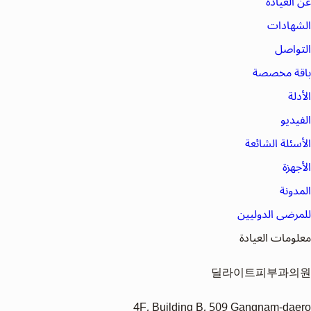
عن العيادة
الشهادات
التواصل
باقة مخصصة
الأدلة
الفيديو
الأسئلة الشائعة
الأجهزة
المدونة
للمرضى الدوليين
معلومات العيادة
딜라이트피부과의원
4F, Building B, 509 Gangnam-daero