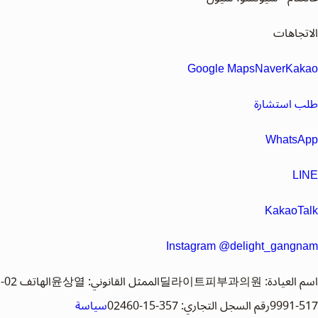
الاتجاهات
Google Maps
Naver
Kakao
طلب استشارة
WhatsApp
LINE
KakaoTalk
Instagram @delight_gangnam
اسم العيادة
:
딜라이트피부과의원
الممثل القانوني
:
윤상열
الهاتف
02-
517-9991
رقم السجل التجاري
:
357-15-02460
سياسة