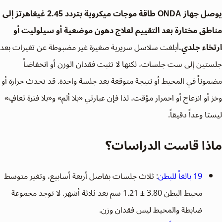
يوصل جهاز ONDA طاقة موجات ميكروية بتردد 2.45 غيغاهرتز إلى
مناطق مختارة بعد التقييم لعلاج دهون موضعية أو سيلوليت أو
ارتخاء جلدي.
أبلغت سلاسل سريرية صغيرة غير مضبوطة عن تغيرات بعد
جلستين إلى ست جلسات، لكنها لا تثبت فقدان الوزن أو انخفاضاً
مضموناً في المحيط أو نتيجة متوقعة بعد جلسة واحدة. قد تحدث حرارة أو
وخز أو انزعاج أو احمرار مؤقت، لذا فإن عبارتي «بلا ألم» و«بلا فترة تعافٍ»
ليستا وعداً دقيقاً.
ماذا قاست الدراسات؟
19 بالغاً للبطن
: ثلاث جلسات بفاصل أربعة أسابيع، وتغير متوسط
محيط البطن 3.80 ± 1.21 سم بعد ثلاثة أشهر. لا توجد مجموعة
ضابطة والمحيط ليس فقدان وزن.