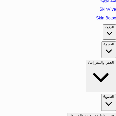
شد الرقبة
SkinVive
Skin Botox
الرفع
7
الحجم
4
الحقن والمعززات
7
التصبغ
6
حب الشباب والندبات والمسام
8