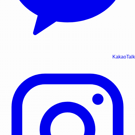
KakaoTalk