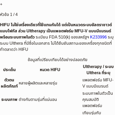
+
หัวข้อ
1
/
4
HIFU ไม่ใช่เครื่องเดียวที่ใช้แทนกันได้ แต่เป็นหมวดระบบอัลตราซาวด์
แบบโฟกัส ส่วน Ultherapy เป็นแพลตฟอร์ม MFU-V แบบมีแบรนด์
พร้อมระบบภาพในตัว
ระเบียน FDA 510(k) ของสหรัฐฯ
K233996
ระบุ
ระบบ Ulthera ที่มีชื่อในเอกสาร ไม่ได้ยืนยันสถานะของเครื่องทุกชนิดที่
ทำตลาดว่า HIFU
ข้อมูลที่เปรียบเทียบได้อย่างปลอดภัย
Ultherapy / ระบบ
ประเด็น
หมวด HIFU
Ulthera ที่ระบุ
ตัวตน
แพลตฟอร์ม MFU-
หลายผู้ผลิตและหลายรุ่น
ผลิตภัณฑ์
V แบบมีแบรนด์
ระบบภาพในตัวเป็น
ระบบภาพ
ต่างกันตามรุ่นที่แน่นอน
คุณสมบัติ
แพลตฟอร์ม
เทียบรุ่นกับ