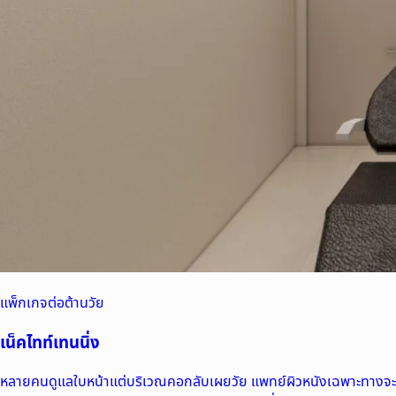
แพ็กเกจต่อต้านวัย
เน็คไทท์เทนนิ่ง
หลายคนดูแลใบหน้าแต่บริเวณคอกลับเผยวัย แพทย์ผิวหนังเฉพาะทางจะ