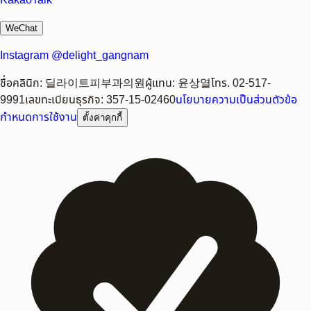
KakaoTalk
WeChat
Instagram @delight_gangnam
ชื่อคลินิก
:
딜라이트피부과의원
ผู้แทน
:
윤상열
โทร.
02-517-
9991
เลขทะเบียนธุรกิจ
:
357-15-02460
นโยบายความเป็นส่วนตัว
ข้อ
กำหนดการใช้งาน
ตั้งค่าคุกกี้