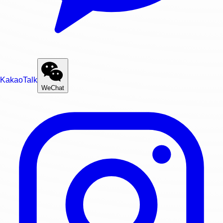
KakaoTalk
WeChat