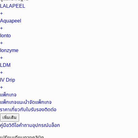
LALAPEEL
+
Aquapeel
+
Ionto
+
Ionzyme
+
LDM
+
IV Drip
+
แพ็กเกจ
แพ็กเกจแนะนำ
จัดแพ็กเกจ
ราคา
เกี่ยวกับ
ใบรับรอง
ติดต่อ
เพิ่มเติม
คู่มือ
วิดีโอ
คำถาม
อุปกรณ์
บล็อก
เปรียบเทียบทางคลินิก