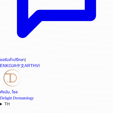
ขอรับคำปรึกษา
|
EN
KO
JA
中文
AR
TH
VI
คังนัม, โซล
Delight Dermatology
TH